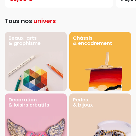
Tous nos
univers
Beaux-arts
Châssis
& graphisme
& encadrement
Décoration
Perles
& loisirs créatifs
& bijoux