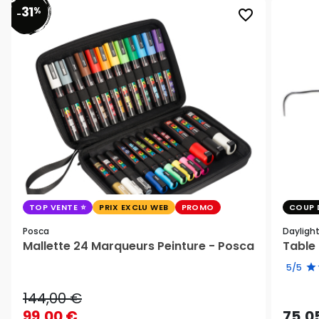
31
%
favorite_border
-
TOP VENTE
PRIX EXCLU WEB
PROMO
COUP 
Posca
Dayligh
Mallette 24 Marqueurs Peinture - Posca
Table 
5/5
144,00 €
99,00 €
75,0