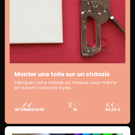
Monter une toile sur un châssis
Fabriquez votre châssis sur mesure vous-même
en suivant notre pas à pas.
INTERMÉDIAIRE
1H
54,05 €