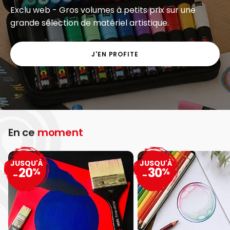
Exclu web - Gros volumes à petits prix sur une
grande sélection de matériel artistique.
J'EN PROFITE
En ce
moment
JUSQU'À
JUSQU'À
20
30
%
%
-
-