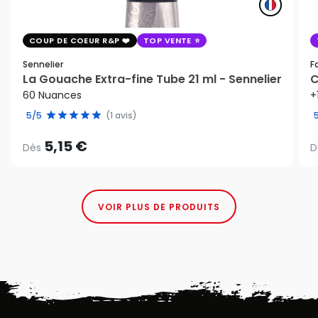
COUP DE COEUR R&P
TOP VENTE
Sennelier
F
La Gouache Extra-fine Tube 21 ml - Sennelier
C
60 Nuances
+
5/5
(1 avis)
5,15 €
Dès
D
VOIR PLUS DE PRODUITS