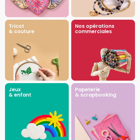
Tricot
Nos opérations
& couture
commerciales
Jeux
Papeterie
& enfant
& scrapbooking