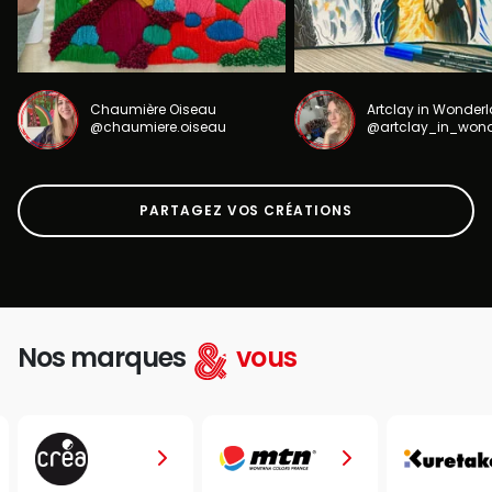
Chaumière Oiseau
Artclay in Wonder
@chaumiere.oiseau
@artclay_in_won
PARTAGEZ VOS CRÉATIONS
Nos marques
vous