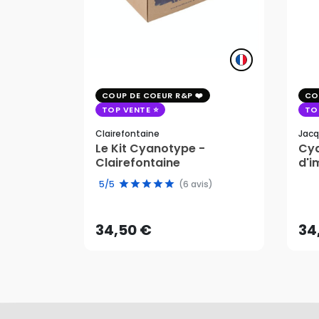
COUP DE COEUR R&P
CO
TOP VENTE
TO
Clairefontaine
Jacq
Le Kit Cyanotype -
Cya
Clairefontaine
d'i
pho
34,50 €
34
5/5
(6 avis)
AJOUTER AU PANIER
34,50 €
34