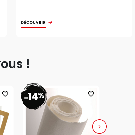
DÉCOUVRIR
ous !
14
20
%
%
favorite_border
favorite_border
-
-