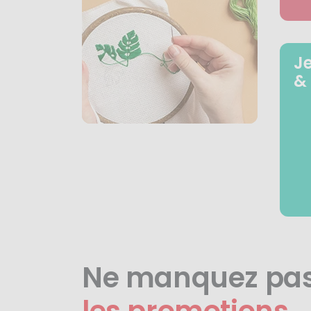
J
&
Ne manquez pa