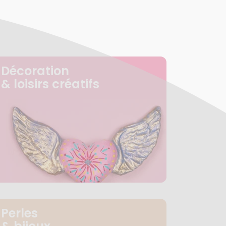
Décoration
& loisirs créatifs
Perles