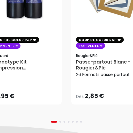
UP DE COEUR R&P
COUP DE COEUR R&P
P VENTE
TOP VENTE
uard
Rougier&plé
notype Kit
Passe-partout Blanc -
mpression
Rougier&Plé
2,85 €
tosensible - Jacquard
26 Formats passe partout
Dès
,95 €
AJOUTER AU PANIER
,95 €
2,85 €
Dès