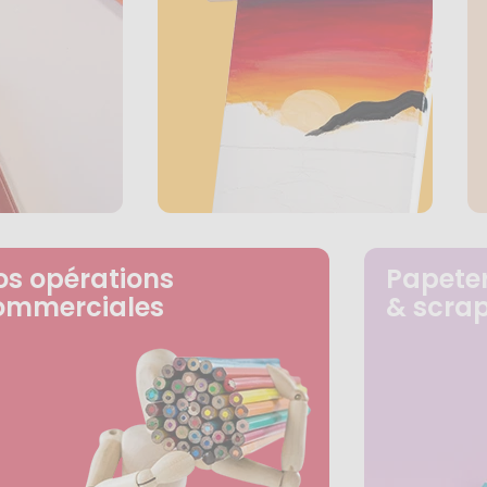
os opérations
Papeter
ommerciales
& scra