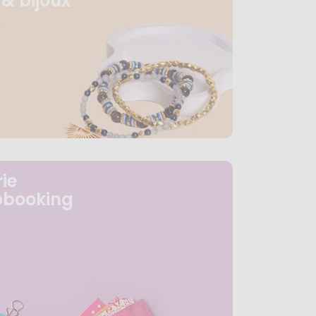
& bijoux
ie
pbooking