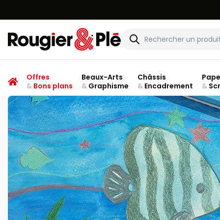
Rougier & Plé
Offres
Beaux-Arts
Châssis
Pape
&
Bons plans
&
Graphisme
&
Encadrement
&
Sc