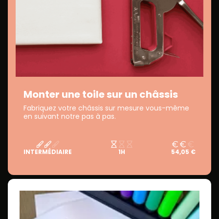
Monter une toile sur un châssis
Fabriquez votre châssis sur mesure vous-même
en suivant notre pas à pas.
INTERMÉDIAIRE
1H
54,05 €