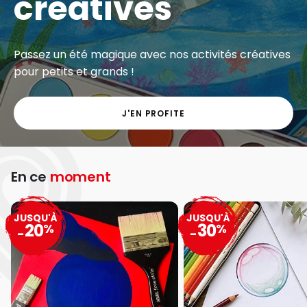
créatives
Passez un été magique avec nos activités créatives
pour petits et grands !
J'EN PROFITE
En ce
moment
JUSQU'À
JUSQU'À
20
30
%
%
-
-