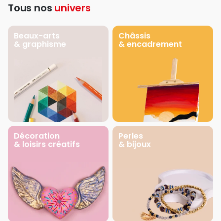
Tous nos
univers
Beaux-arts
Châssis
& graphisme
& encadrement
Décoration
Perles
& loisirs créatifs
& bijoux