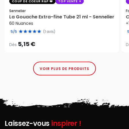
COUP DE COEUR R&P
TOP VENTE
Sennelier
F
La Gouache Extra-fine Tube 21 ml - Sennelier
C
60 Nuances
+
5/5
(1 avis)
5,15 €
Dès
D
VOIR PLUS DE PRODUITS
Laissez-vous
inspirer !