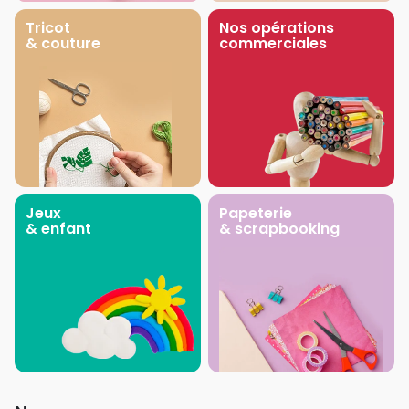
Tricot
Nos opérations
& couture
commerciales
Jeux
Papeterie
& enfant
& scrapbooking