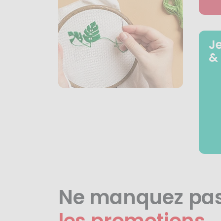
J
&
Ne manquez pa