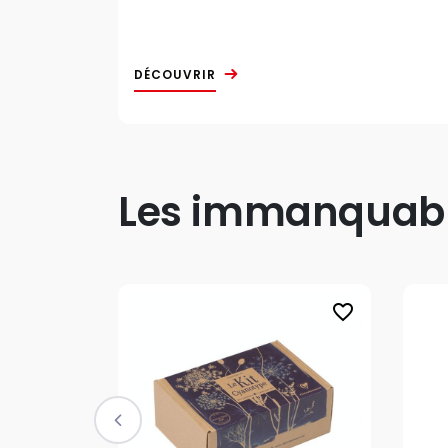
DÉCOUVRIR
Les immanquable
favorite_border