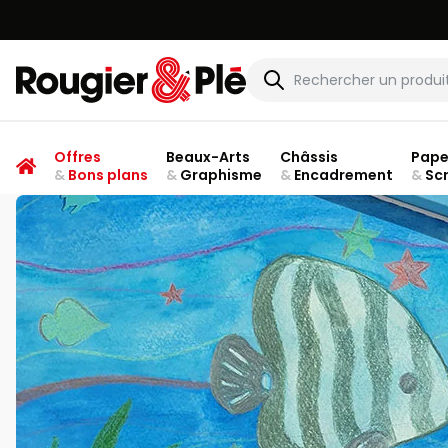
Rougier & Plé
Offres
Beaux-Arts
Châssis
Pape
&
Bons plans
&
Graphisme
&
Encadrement
&
Sc