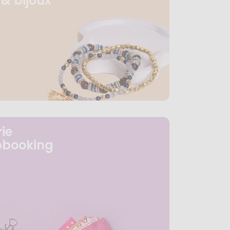
& bijoux
ie
pbooking