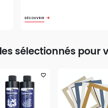
DÉCOUVRIR
s sélectionnés pour v
favorite_border