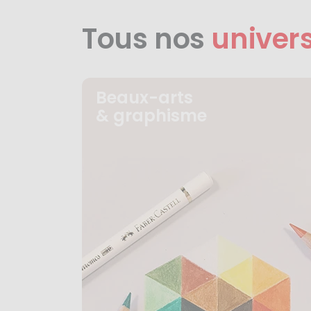
Tous nos
univer
Beaux-arts
& graphisme