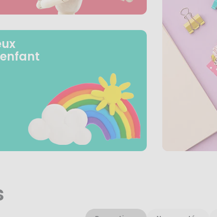
eux
 enfant
s