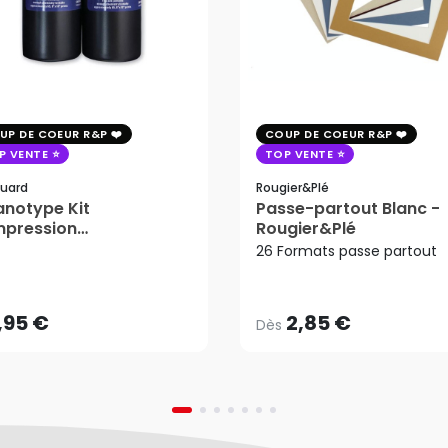
UP DE COEUR R&P
COUP DE COEUR R&P
P VENTE
TOP VENTE
uard
Rougier&plé
notype Kit
Passe-partout Blanc -
mpression
Rougier&Plé
2,85 €
tosensible - Jacquard
26 Formats passe partout
Dès
,95 €
AJOUTER AU PANIER
,95 €
2,85 €
Dès