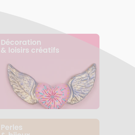
Décoration
& loisirs créatifs
Perles