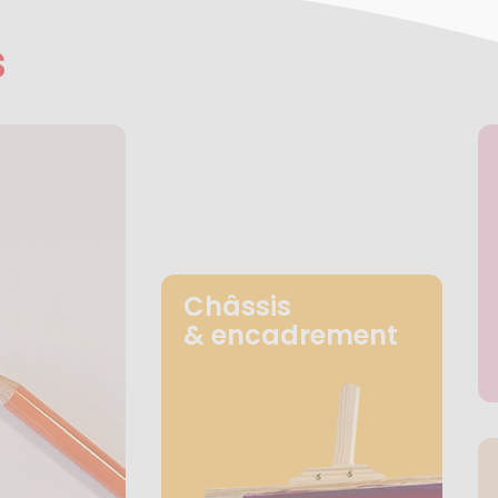
s
Châssis
& encadrement