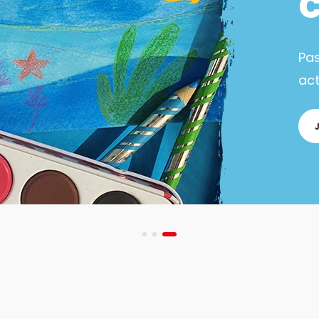
Pa
act