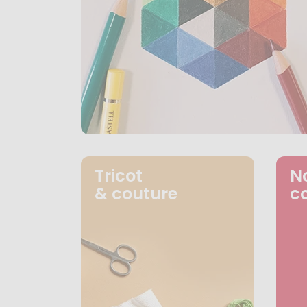
Tricot
N
& couture
c