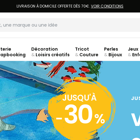
LIVRAISON À DOMICILE OFFERTE DÈS 70€.
VOIR CONDITIONS
terie
Décoration
Tricot
Perles
Jeux
rapbooking
&
Loisirs créatifs
&
Couture
&
Bijoux
&
Enf
JUSQU'À
JU
30
-
%