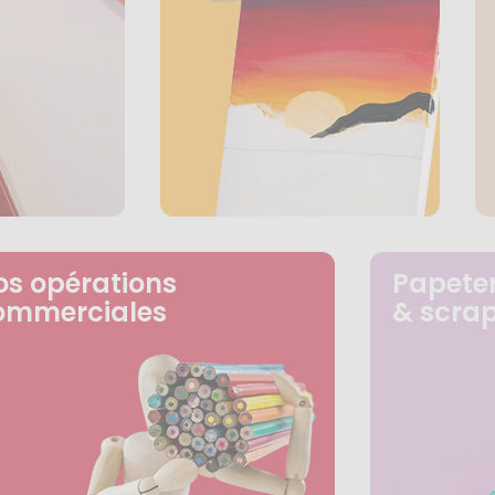
os opérations
Papeter
ommerciales
& scra