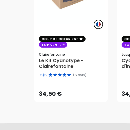
COUP DE COEUR R&P
CO
TOP VENTE
TO
Clairefontaine
Jacq
Le Kit Cyanotype -
Cya
Clairefontaine
d'i
pho
34,50 €
34
5/5
(6 avis)
AJOUTER AU PANIER
34,50 €
34