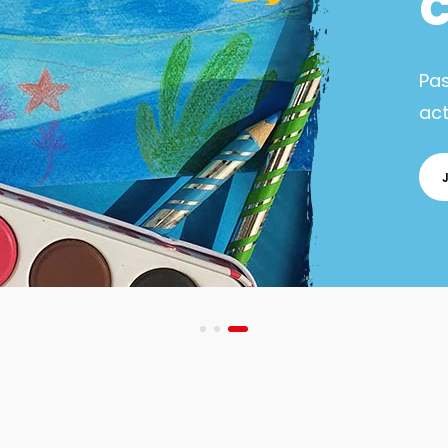
Pa
act