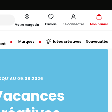
Favoris
Se connecter
Mon panier
Votre magasin
Marques
Idées créatives
Nouveautés
ant
me à 19:30
SQU’AU 09.08.2026
Vacances