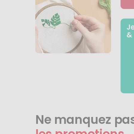
J
&
Ne manquez pa