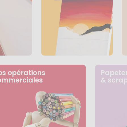
os opérations
Papeter
ommerciales
& scra