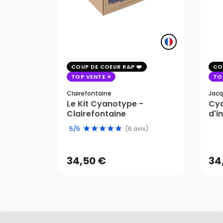
COUP DE COEUR R&P
CO
TOP VENTE
TO
Clairefontaine
Jacq
Le Kit Cyanotype -
Cya
Clairefontaine
d'i
pho
34,50 €
34
5/5
(6 avis)
AJOUTER AU PANIER
34,50 €
34