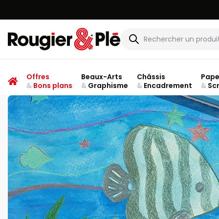
Rougier & Plé
Offres
Beaux-Arts
Châssis
Pape
&
Bons plans
&
Graphisme
&
Encadrement
&
Sc