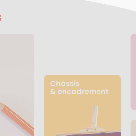
s
Châssis
& encadrement