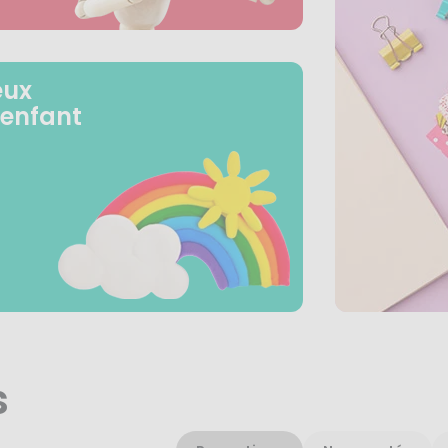
eux
 enfant
s