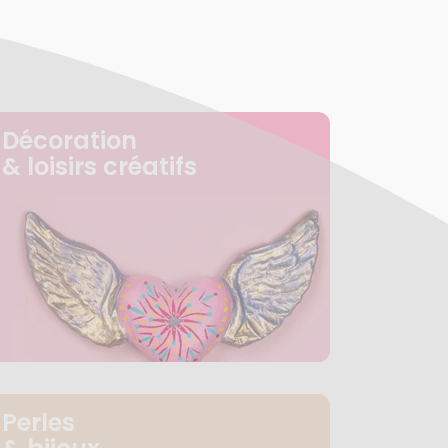
Décoration
& loisirs créatifs
Perles