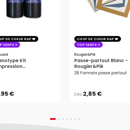
UP DE COEUR R&P
COUP DE COEUR R&P
P VENTE
TOP VENTE
uard
Rougier&plé
notype Kit
Passe-partout Blanc -
mpression
Rougier&Plé
2,85 €
tosensible - Jacquard
26 Formats passe partout
Dès
,95 €
AJOUTER AU PANIER
,95 €
2,85 €
Dès