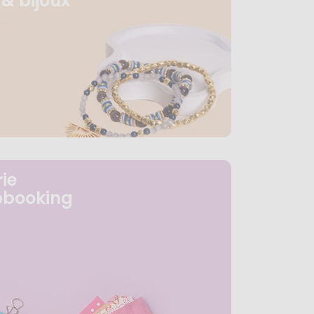
& bijoux
ie
pbooking