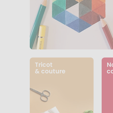
Tricot
N
& couture
c