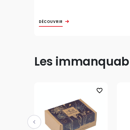
DÉCOUVRIR
Les immanquable
favorite_border