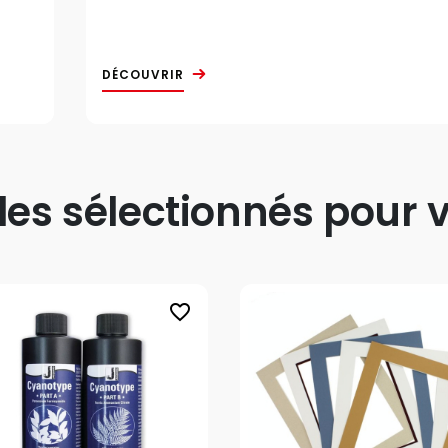
DÉCOUVRIR
s sélectionnés pour v
favorite_border