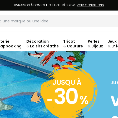
LIVRAISON À DOMICILE OFFERTE DÈS 70€.
VOIR CONDITIONS
terie
Décoration
Tricot
Perles
Jeux
rapbooking
&
Loisirs créatifs
&
Couture
&
Bijoux
&
Enf
Fer
JUSQU'À
JU
30
-
%