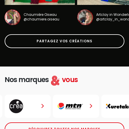
Chaumière Oiseau
Artclay in Wonder
@chaumiere.oiseau
@artclay_in_won
PARTAGEZ VOS CRÉATIONS
Nos marques
vous