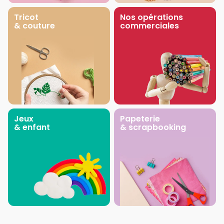
Tricot
Nos opérations
& couture
commerciales
Jeux
Papeterie
& enfant
& scrapbooking