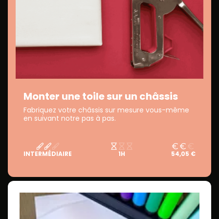
Monter une toile sur un châssis
Fabriquez votre châssis sur mesure vous-même
en suivant notre pas à pas.
INTERMÉDIAIRE
1H
54,05 €