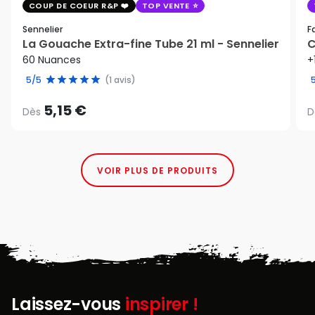
COUP DE COEUR R&P
TOP VENTE
Sennelier
F
La Gouache Extra-fine Tube 21 ml - Sennelier
C
60 Nuances
+
5/5
(1 avis)
5,15 €
Dès
D
VOIR PLUS DE PRODUITS
Laissez-vous
inspirer !