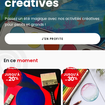
créatives
Passez un été magique avec nos activités créatives
pour petits et grands !
J'EN PROFITE
En ce
moment
JUSQU'À
JUSQU'À
20
30
%
%
-
-