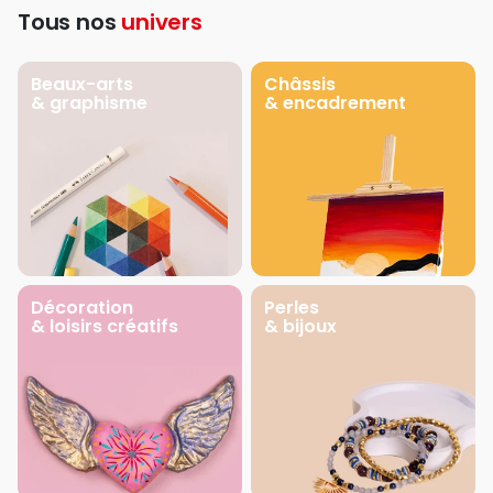
Tous nos
univers
Beaux-arts
Châssis
& graphisme
& encadrement
Décoration
Perles
& loisirs créatifs
& bijoux