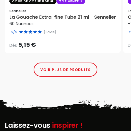
COUP DE COEUR R&P
TOP VENTE
Sennelier
F
La Gouache Extra-fine Tube 21 ml - Sennelier
C
60 Nuances
+
5/5
(1 avis)
5,15 €
Dès
D
VOIR PLUS DE PRODUITS
Laissez-vous
inspirer !