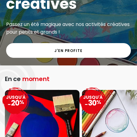
créatives
Passez un été magique avec nos activités créatives
pour petits et grands !
J'EN PROFITE
En ce
moment
JUSQU'À
JUSQU'À
20
30
%
%
-
-