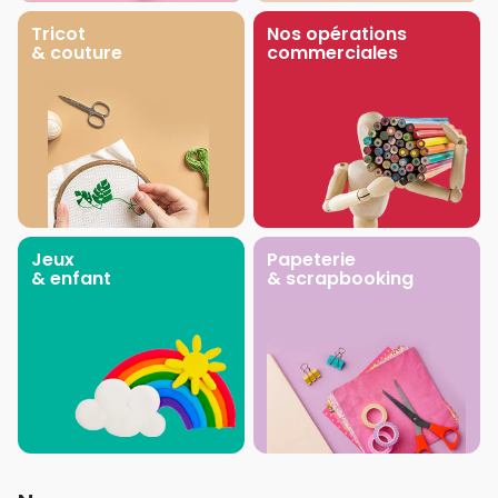
Tricot
Nos opérations
& couture
commerciales
Jeux
Papeterie
& enfant
& scrapbooking