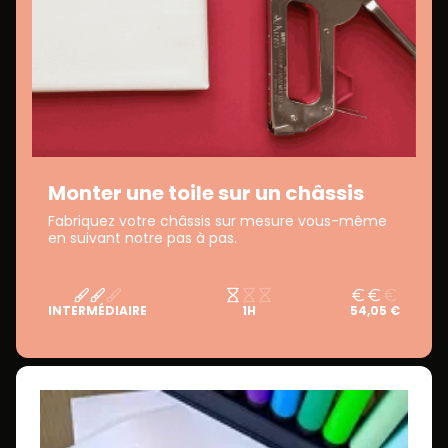
Monter une toile sur un châssis
Fabriquez votre châssis sur mesure vous-même
en suivant notre pas à pas.
INTERMÉDIAIRE
1H
54,05 €