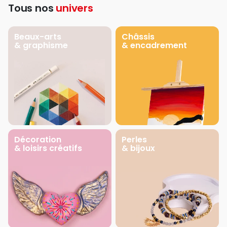
Tous nos
univers
Beaux-arts
Châssis
& graphisme
& encadrement
Décoration
Perles
& loisirs créatifs
& bijoux