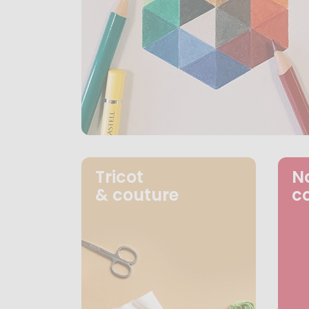
Tricot
N
& couture
c