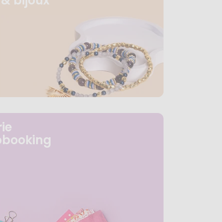
& bijoux
ie
pbooking