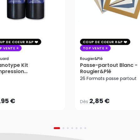
UP DE COEUR R&P
COUP DE COEUR R&P
P VENTE
TOP VENTE
uard
Rougier&plé
notype Kit
Passe-partout Blanc -
mpression
Rougier&Plé
2,85 €
tosensible - Jacquard
26 Formats passe partout
Dès
,95 €
AJOUTER AU PANIER
,95 €
2,85 €
Dès