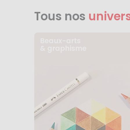
Tous nos
univer
Beaux-arts
& graphisme