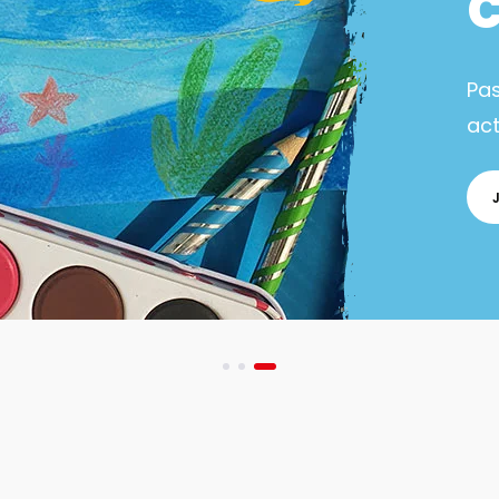
Pa
act