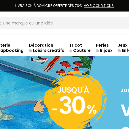
LIVRAISON À DOMICILE OFFERTE DÈS 70€.
VOIR CONDITIONS
terie
Décoration
Tricot
Perles
Jeux
rapbooking
&
Loisirs créatifs
&
Couture
&
Bijoux
&
Enf
jusq
JUSQU'À
JU
30
-
%