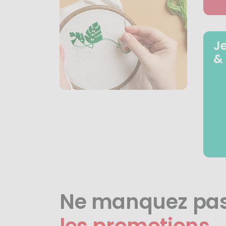
J
&
Ne manquez pa