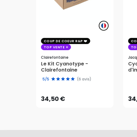
COUP DE COEUR R&P
CO
TOP VENTE
TO
Clairefontaine
Jacq
Le Kit Cyanotype -
Cya
Clairefontaine
d'i
pho
34,50 €
34
5/5
(6 avis)
AJOUTER AU PANIER
34,50 €
34