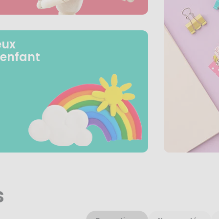
eux
 enfant
s