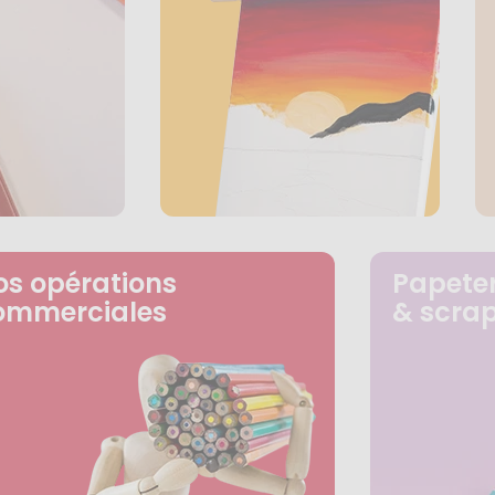
os opérations
Papeter
ommerciales
& scra