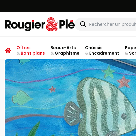
Rougier & Plé
Offres
Beaux-Arts
Châssis
Pape
&
Bons plans
&
Graphisme
&
Encadrement
&
Sc