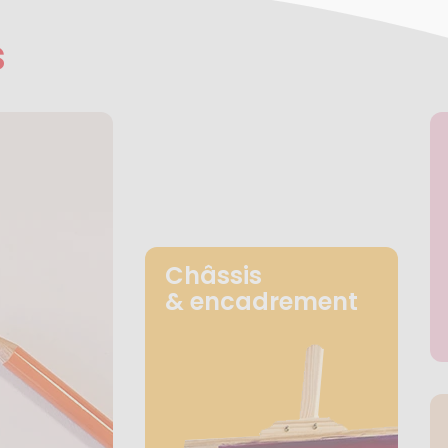
s
Châssis
& encadrement