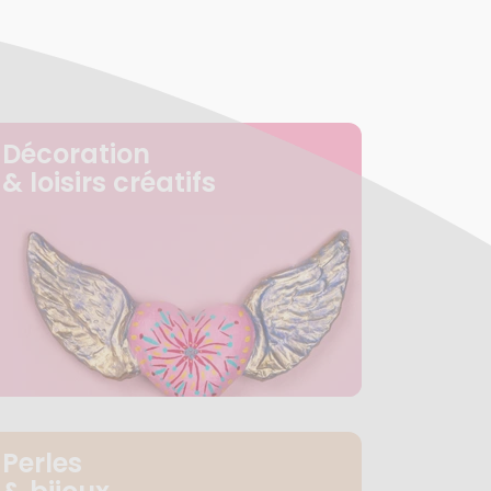
Décoration
& loisirs créatifs
Perles