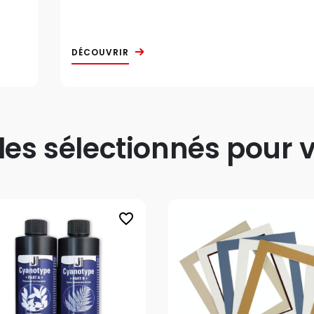
DÉCOUVRIR
s sélectionnés pour v
favorite_border