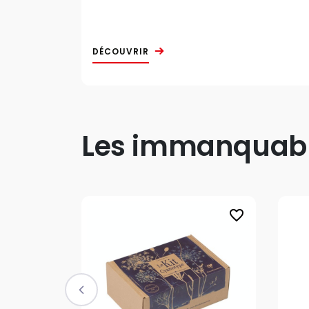
DÉCOUVRIR
Les immanquable
favorite_border