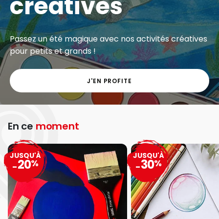
créatives
Passez un été magique avec nos activités créatives
pour petits et grands !
J'EN PROFITE
En ce
moment
JUSQU'À
JUSQU'À
20
30
%
%
-
-