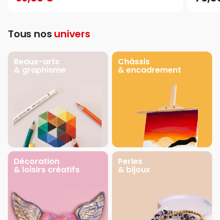
Tous nos
univers
Beaux-arts
Châssis
& graphisme
& encadrement
Décoration
Perles
& loisirs créatifs
& bijoux