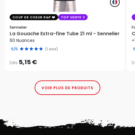
COUP DE COEUR R&P
TOP VENTE
Sennelier
F
La Gouache Extra-fine Tube 21 ml - Sennelier
C
60 Nuances
+
5/5
(1 avis)
5,15 €
Dès
D
VOIR PLUS DE PRODUITS