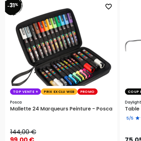
31
%
favorite_border
-
TOP VENTE
PRIX EXCLU WEB
PROMO
COUP 
Posca
Dayligh
Mallette 24 Marqueurs Peinture - Posca
Table 
5/5
144,00 €
99,00 €
75,0