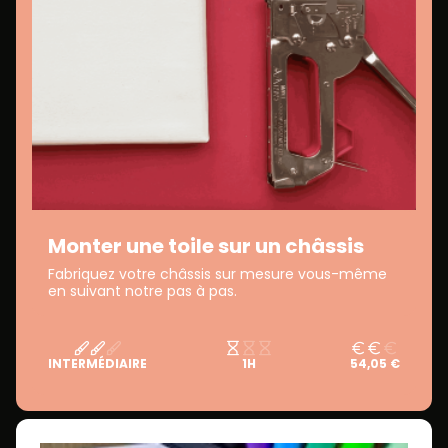
Monter une toile sur un châssis
Fabriquez votre châssis sur mesure vous-même
en suivant notre pas à pas.
INTERMÉDIAIRE
1H
54,05 €