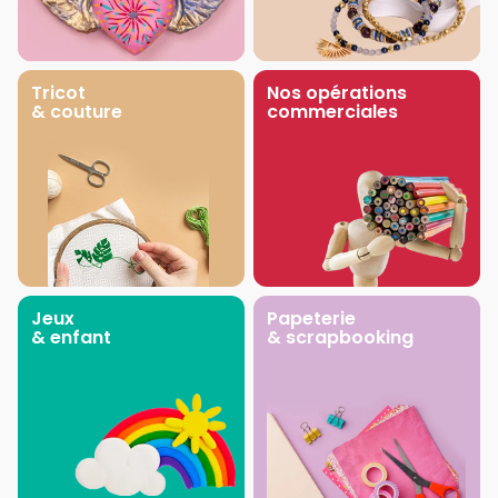
Tricot
Nos opérations
& couture
commerciales
Jeux
Papeterie
& enfant
& scrapbooking