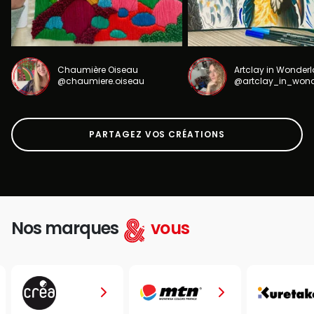
Chaumière Oiseau
Artclay in Wonder
@chaumiere.oiseau
@artclay_in_won
PARTAGEZ VOS CRÉATIONS
Nos marques
vous