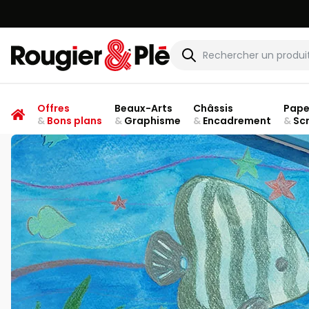
Rougier & Plé
Offres
Beaux-Arts
Châssis
Pape
&
Bons plans
&
Graphisme
&
Encadrement
&
Sc