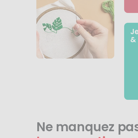
J
&
Ne manquez pa