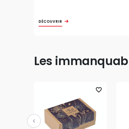
DÉCOUVRIR
Les immanquable
favorite_border