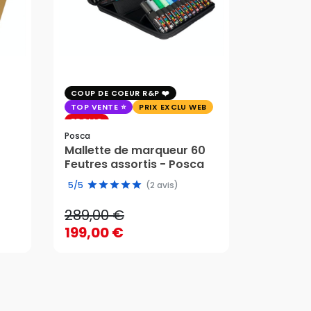
COUP DE COEUR R&P
EXCLU WE
TOP VENTE
PRIX EXCLU WEB
PRIX EXC
PROMO
Faber-Cast
Posca
Trousse 
Mallette de marqueur 60
Crayons
58,95 
Feutres assortis - Posca
289,00 €
edition 
49,51 
5/5
(2 avis)
199,00 €
289,00 €
58,95 
AJOUTER AU PANIER
199,00 €
49,51 