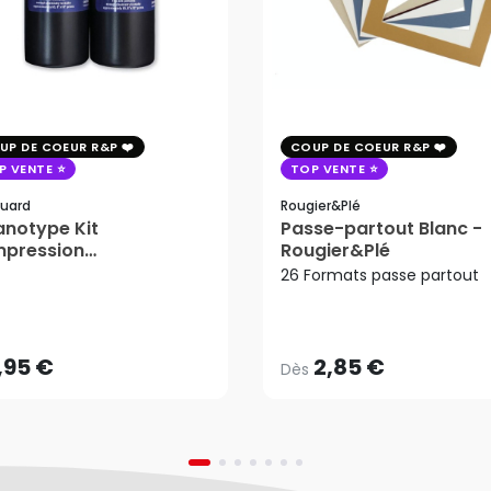
UP DE COEUR R&P
COUP DE COEUR R&P
P VENTE
TOP VENTE
uard
Rougier&plé
notype Kit
Passe-partout Blanc -
mpression
Rougier&Plé
tosensible - Jacquard
26 Formats passe partout
2,85 €
Dès
,95 €
AJOUTER AU PANIER
,95 €
2,85 €
Dès