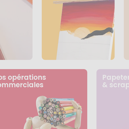
os opérations
Papeter
ommerciales
& scra