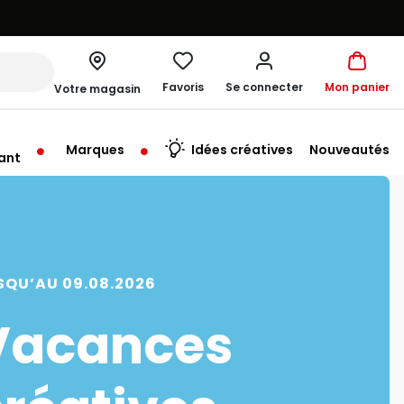
Favoris
Se connecter
Mon panier
Votre magasin
Marques
Idées créatives
Nouveautés
ant
rt à 10:00
SQU’AU 09.08.2026
Vacances