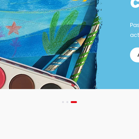
Pa
act