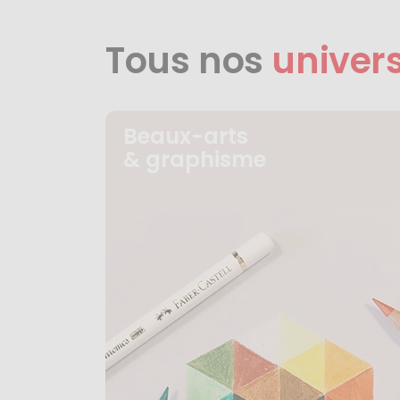
Tous nos
univer
Beaux-arts
& graphisme