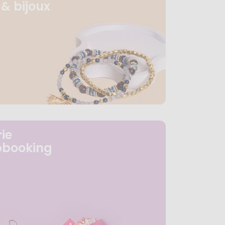
& bijoux
ie
pbooking