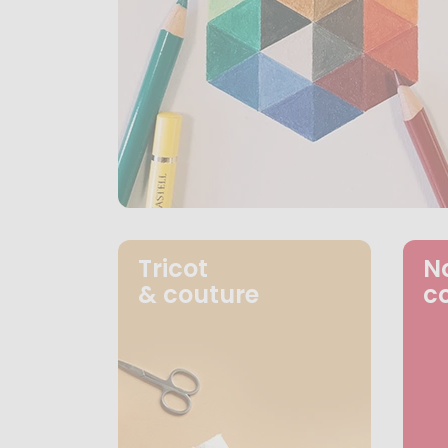
Tricot
N
& couture
c