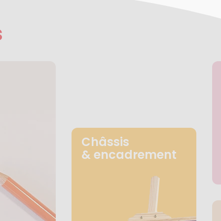
s
Châssis
& encadrement