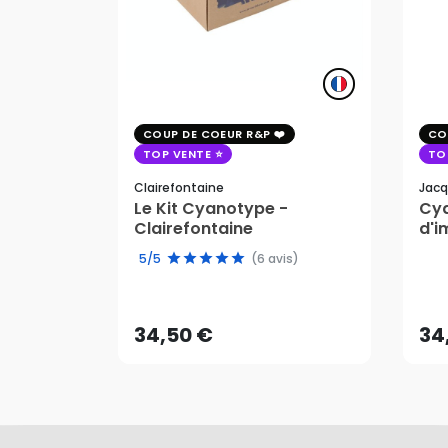
COUP DE COEUR R&P
CO
TOP VENTE
TO
Clairefontaine
Jacq
Le Kit Cyanotype -
Cya
Clairefontaine
d'i
pho
5/5
(6 avis)
34,50 €
34
AJOUTER AU PANIER
34,50 €
34