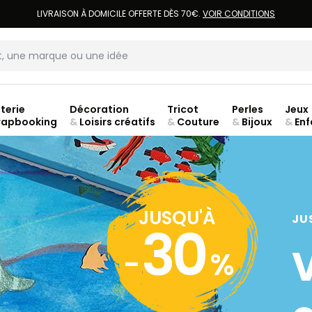
LIVRAISON À DOMICILE OFFERTE DÈS 70€.
VOIR CONDITIONS
terie
Décoration
Tricot
Perles
Jeux
rapbooking
&
Loisirs créatifs
&
Couture
&
Bijoux
&
Enf
ouve
JUSQU'À
JU
30
-
%