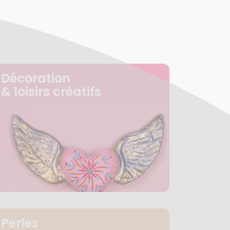
Décoration
& loisirs créatifs
Perles