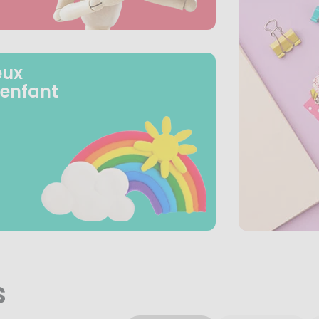
eux
 enfant
s