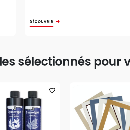
DÉCOUVRIR
s sélectionnés pour v
favorite_border