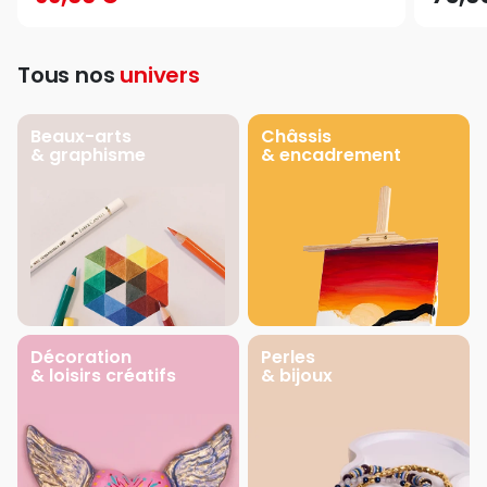
Tous nos
univers
Beaux-arts
Châssis
& graphisme
& encadrement
Décoration
Perles
& loisirs créatifs
& bijoux