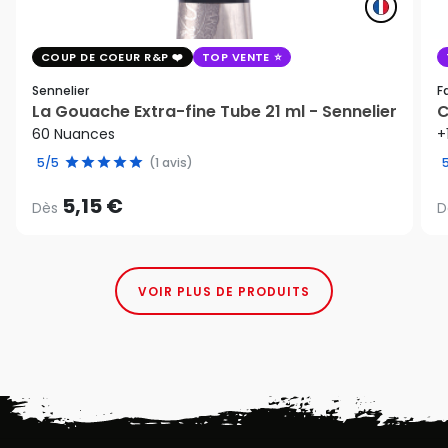
COUP DE COEUR R&P
TOP VENTE
Sennelier
F
La Gouache Extra-fine Tube 21 ml - Sennelier
C
60 Nuances
+
5/5
(1 avis)
5,15 €
Dès
D
VOIR PLUS DE PRODUITS