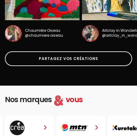
Chaumière Oiseau
Artclay in Wonder
@chaumiere.oiseau
@artclay_in_won
PARTAGEZ VOS CRÉATIONS
Nos marques
vous