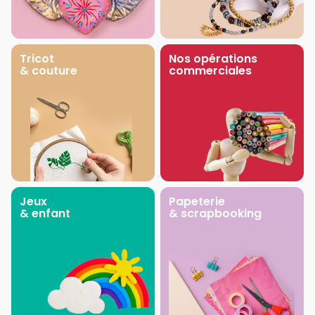
Tricot
Nos opérations
& couture
commerciales
Jeux
Papeterie
& enfant
& scrapbooking