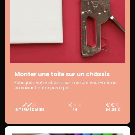
Monter une toile sur un châssis
Fabriquez votre châssis sur mesure vous-même
en suivant notre pas à pas.
INTERMÉDIAIRE
1H
54,05 €