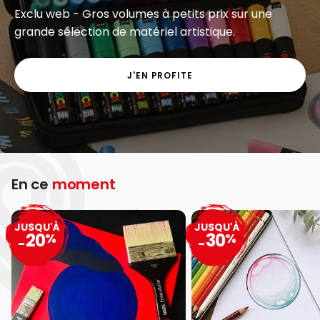
Exclu web - Gros volumes à petits prix sur une
grande sélection de matériel artistique.
J'EN PROFITE
En ce
moment
JUSQU'À
JUSQU'À
20
30
%
%
-
-