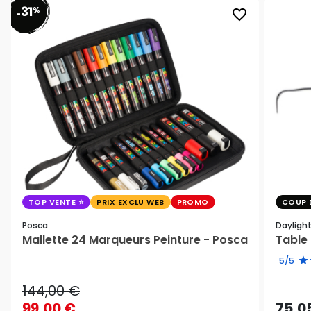
31
%
favorite_border
-
TOP VENTE
PRIX EXCLU WEB
PROMO
COUP 
Posca
Dayligh
Mallette 24 Marqueurs Peinture - Posca
Table 
5/5
144,00 €
99,00 €
75,0