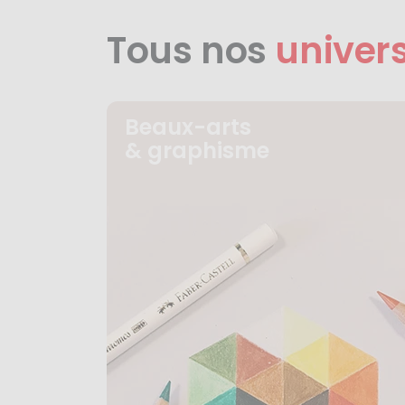
Tous nos
univer
Beaux-arts
& graphisme