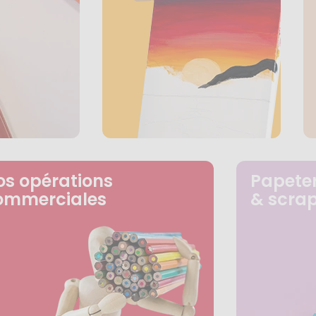
os opérations
Papeter
ommerciales
& scra