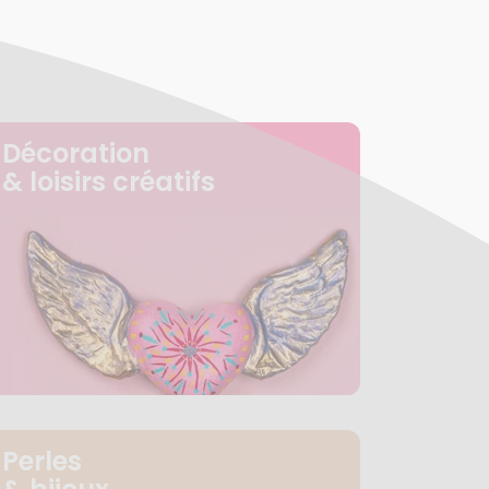
Décoration
& loisirs créatifs
Perles