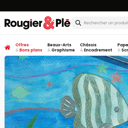
Rougier & Plé
Offres
Beaux-Arts
Châssis
Pape
&
Bons plans
&
Graphisme
&
Encadrement
&
Sc