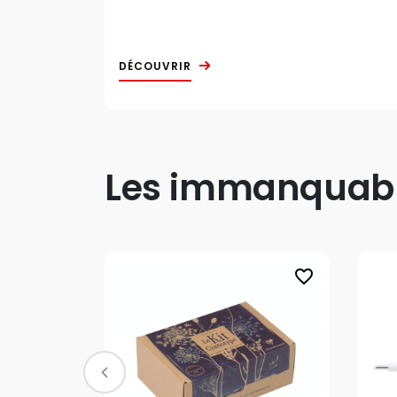
DÉCOUVRIR
Les immanquable
favorite_border