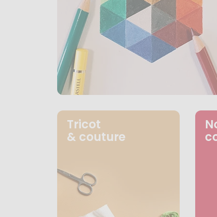
Tricot
N
& couture
c