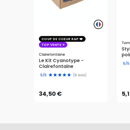
COUP DE COEUR R&P
Tom
TOP VENTE
St
poi
Clairefontaine
Le Kit Cyanotype -
5/5
Clairefontaine
34,50 €
5,
5/5
(6 avis)
AJOUTER AU PANIER
34,50 €
5,