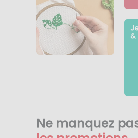
J
&
Ne manquez pa