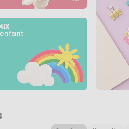
eux
 enfant
s