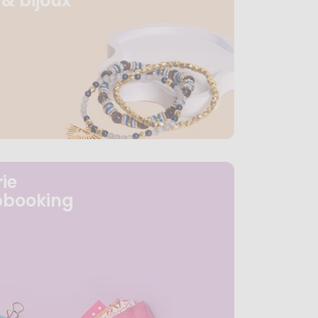
& bijoux
ie
pbooking