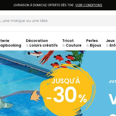
LIVRAISON À DOMICILE OFFERTE DÈS 70€.
VOIR CONDITIONS
terie
Décoration
Tricot
Perles
Jeux
rapbooking
&
Loisirs créatifs
&
Couture
&
Bijoux
&
Enf
JUSQU'À
JU
30
-
%