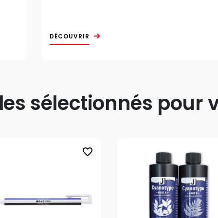
DÉCOUVRIR
s sélectionnés pour v
favorite_border