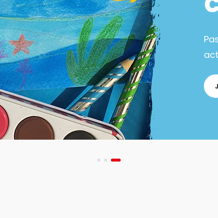
Pa
act