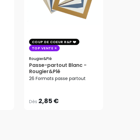
COUP DE COEUR R&P
COUP DE 
TOP VENTE
TOP VENT
PROMO
Rougier&plé
Arches
Passe-partout Blanc -
Papier aq
Rougier&Plé
223,65
9.15m 30
2,85 €
ard
26 Formats passe partout
Dès
Arches
192,33
223,65
AJ
2,85 €
192,33
Dès