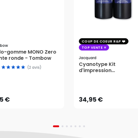
COUP DE COEUR R&P
bow
TOP VENTE
ylo-gomme MONO Zero
nte ronde - Tombow
Jacquard
Cyanotype Kit
(2 avis)
d'impression
photosensible - Jacqu
15 €
34,95 €
AJOUTER AU PANIER
AJOUTER AU PANIER
15 €
34,95 €